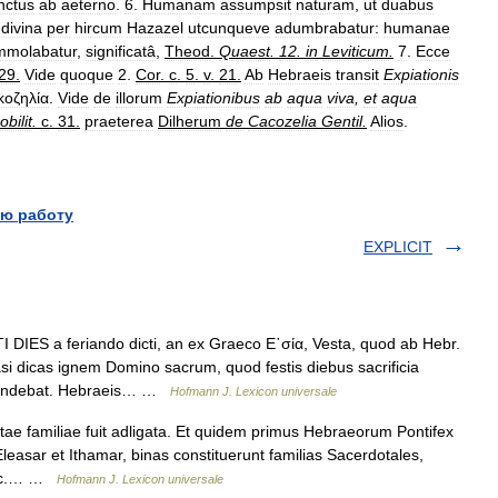
nctus
ab
aeterno
.
6
.
Humanam
assumpsit
naturam
,
ut
duabus
divina
per
hircum
Hazazel
utcunqueve
adumbrabatur:
humanae
mmolabatur
,
significatâ
,
Theod
.
Quaest
.
12
.
in
Leviticum
.
7
.
Ecce
29
.
Vide
quoque
2
.
Cor
.
c
.
5
.
v
.
21
.
Ab
Hebraeis
transit
Expiationis
κοζηλία
.
Vide
de
illorum
Expiationibus
ab
aqua
viva
,
et
aqua
obilit
.
c
.
31
.
praeterea
Dilherum
de
Cacozelia
Gentil
.
Alios
.
ю работу
EXPLICIT
DIES a feriando dicti, an ex Graeco Ε᾿σία, Vesta, quod ab Hebr.
 dicas ignem Domino sacrum, quod festis diebus sacrificia
accendebat. Hebraeis… …
Hofmann J. Lexicon universale
tae familiae fuit adligata. Et quidem primus Hebraeorum Pontifex
ii Eleasar et Ithamar, binas constituerunt familias Sacerdotales,
r. c.… …
Hofmann J. Lexicon universale