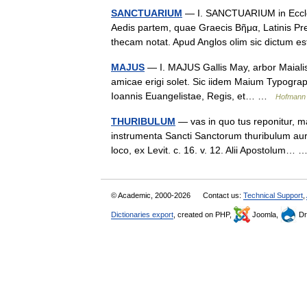
SANCTUARIUM
— I. SANCTUARIUM in Eccl
Aedis partem, quae Graecis Βῆμα, Latinis Pre
thecam notat. Apud Anglos olim sic dictum e
MAJUS
— I. MAJUS Gallis May, arbor Maialis
amicae erigi solet. Sic iidem Maium Typogra
Ioannis Euangelistae, Regis, et… …
Hofmann 
THURIBULUM
— vas in quo tus reponitur, mag
instrumenta Sancti Sanctorum thuribulum aure
loco, ex Levit. c. 16. v. 12. Alii Apostolum
© Academic, 2000-2026
Contact us:
Technical Support
,
Dictionaries export
, created on PHP,
Joomla,
Dr