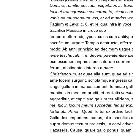
Domine
,
remitte
peccata
,
iniquitates
ac
tran
fecit
et
transgressus
est
coram
te
;
sicuti
scr
vobis
ad
mundandum
vos
,
et
ad
mundos
vo
Fagium
in
Levit
.
c
.
6
.
et
reliqua
infra
in
voce
Sacrificii
Messiae
in
cruce
suo
tempore
offerendi
,
typus:
cuius
cum
antitypo
sacrificium
,
urpote
Templo
destructo
,
offerre
modo:
Ab
anni
principio
ad
decimum
usque
ieme
teschuvah
,
i
.
e
.
decem
paenitentiae
di
ocnfessionem
inprimis
peccatorum
suorum
ferunt
,
abstinentes
interea
a
pane
Christianorum
,
et
quae
alia
sunt
,
quae
ad
si
ante
locem
surgunt
,
scholamque
ingressi
ca
singuligallum
in
manus
sumunt
,
feminae
gal
manibus
in
medium
prodit
,
et
recitatis
versib
aggreditur
,
et
capiti
suo
gallum
ter
allidens
,
me
,
hic
in
locum
meum
succedat
,
hic
sit
expi
fortunata
,
Amen
.
Quod
ille
ter
ex
ordine
facit
Gallo
dein
imponens
manus
,
ut
in
sacrificis
o
supra
domus
tectum
proiectis
,
ut
corvi
adven
Hazazelis
.
Causa
,
quare
gallo
ponus
,
quam