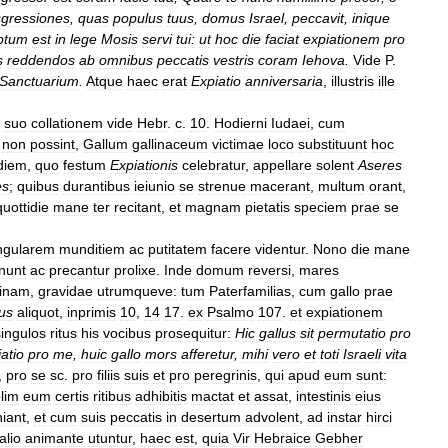
sgressiones
,
quas
populus
tuus
,
domus
Israel
,
peccavit
,
inique
iptum
est
in
lege
Mosis
servi
tui:
ut
hoc
die
faciat
expiationem
pro
s
reddendos
ab
omnibus
peccatis
vestris
coram
Iehova
.
Vide
P
.
Sanctuarium
.
Atque
haec
erat
Expiatio
anniversaria
,
illustris
ille
suo
collationem
vide
Hebr
.
c
.
10
.
Hodierni
Iudaei
,
cum
non
possint
,
Gallum
gallinaceum
victimae
loco
substituunt
hoc
diem
,
quo
festum
Expiationis
celebratur
,
appellare
solent
Aseres
es
;
quibus
durantibus
ieiunio
se
strenue
macerant
,
multum
orant
,
quottidie
mane
ter
recitant
,
et
magnam
pietatis
speciem
prae
se
ngularem
munditiem
ac
putitatem
facere
videntur
.
Nono
die
mane
nunt
ac
precantur
prolixe
.
Inde
domum
reversi
,
mares
linam
,
gravidae
utrumqueve:
tum
Paterfamilias
,
cum
gallo
prae
us
aliquot
,
inprimis
10
,
14
17
.
ex
Psalmo
107
.
et
expiationem
singulos
ritus
his
vocibus
prosequitur:
Hic
gallus
sit
permutatio
pro
atio
pro
me
,
huic
gallo
mors
afferetur
,
mihi
vero
et
toti
Israeli
vita
,
pro
se
sc
.
pro
filiis
suis
et
pro
peregrinis
,
qui
apud
eum
sunt:
lim
eum
certis
ritibus
adhibitis
mactat
et
assat
,
intestinis
eius
iant
,
et
cum
suis
peccatis
in
desertum
advolent
,
ad
instar
hirci
alio
animante
utuntur
,
haec
est
,
quia
Vir
Hebraice
Gebher