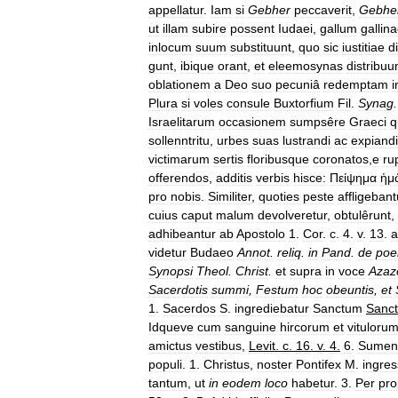
appellatur
.
Iam
si
Gebher
peccaverit
,
Gebhe
ut
illam
subire
possent
Iudaei
,
gallum
gallin
inlocum
suum
substituunt
,
quo
sic
iustitiae
d
gunt
,
ibique
orant
,
et
eleemosynas
distribuu
oblationem
a
Deo
suo
pecuniâ
redemptam
i
Plura
si
voles
consule
Buxtorfium
Fil
.
Synag
Israelitarum
occasionem
sumpsêre
Graeci
q
sollenntritu
,
urbes
suas
lustrandi
ac
expiandi
victimarum
sertis
floribusque
coronatos
,
e
ru
offerendos
,
additis
verbis
hisce:
Πείψημα
ἡμ
pro
nobis
.
Similiter
,
quoties
peste
affligebant
cuius
caput
malum
devolveretur
,
obtulêrunt
,
adhibeantur
ab
Apostolo
1
.
Cor
.
c
.
4
.
v
.
13
.
a
videtur
Budaeo
Annot
.
reliq
.
in
Pand
.
de
poe
Synopsi
Theol
.
Christ
.
et
supra
in
voce
Azaz
Sacerdotis
summi
,
Festum
hoc
obeuntis
,
et
1
.
Sacerdos
S
.
ingrediebatur
Sanctum
Sanc
Idqueve
cum
sanguine
hircorum
et
vituloru
amictus
vestibus
,
Levit
.
c
.
16
.
v
.
4
.
6
.
Sumen
populi
.
1
.
Christus
,
noster
Pontifex
M
.
ingre
tantum
,
ut
in
eodem
loco
habetur
.
3
.
Per
pro