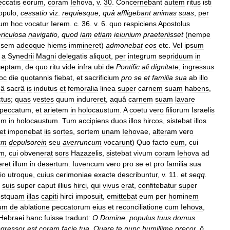
eccatis
eorum
,
coram
Iehova
,
v
.
30
.
Concernebant
autem
ritus
isti
opulo
,
cessatio
viz
.
requiesque
,
quâ
affligebant
animas
suas
,
per
tum
hoc
vocatur
Ierem
.
c
.
36
.
v
.
6
.
quo
respiciens
Apostolus
riculosa
navigatio
,
quod
iam
etiam
ieiunium
praeteriisset
(
nempe
nsem
adeoque
hiems
immineret
)
admonebat
eos
etc
.
Vel
ipsum
,
a
Synedrii
Magni
delegatis
aliquot
,
per
integrum
sepriduum
in
ceptam
,
de
quo
ritu
vide
infra
ubi
de
Pontific
ali
dignitate
;
ingressus
oc
die
quotannis
fiebat
,
et
sacrificium
pro
se
et
familia
sua
ab
illo
eâ
sacrâ
is
indutus
et
femoralia
linea
super
carnem
suam
habens
,
ctus
;
quas
vestes
quum
indureret
,
aquâ
carnem
suam
lavare
peccatum
,
et
arietem
in
holocaustum
.
A
coetu
vero
filiorum
Israelis
em
in
holocaustum
.
Tum
accipiens
duos
illos
hircos
,
sistebat
illos
et
imponebat
iis
sortes
,
sortem
unam
Iehovae
,
alteram
vero
um
depulsorein
seu
averruncum
vocarunt
)
Quo
facto
eum
,
cui
um
,
cui
obvenerat
sors
Hazazelis
,
sistebat
vivum
coram
Iehova
ad
eret
illum
in
desertum
.
Iuvencum
vero
pro
se
et
pro
familia
sua
io
utroque
,
cuius
cerimoniae
exacte
describuntur
,
v
.
11
.
et
seqq
.
suis
super
caput
illius
hirci
,
qui
vivus
erat
,
confitebatur
super
ostquam
illas
capiti
hirci
imposuit
,
emittebat
eum
per
hominem
um
de
ablatione
peccatorum
eius
et
reconciliatione
cum
Iehova
,
Hebraei
hanc
fuisse
tradunt:
O
Domine
,
populus
tuus
domus
sgressor
est
coram
facie
tua
,
Quare
te
nunc
humillime
precor
,
ô