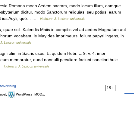
esia Romana modo Aedem sacram, modo locum illum, eamque
sbyterium dicitur, modo Sanctorum reliquias, seu potius, earum
st ius Asyli, quô… …
Hofmann J. Lexicon universale
, quae scil. Kalendis Maiis in compitis vel ad aedes Magnatum aut
phorum vocabant, le May des Imprimeurs, folium papyri ingens, in
J. Lexicon universale
ni olim in Sacris usus. Et quidem Hebr. c. 9. v. 4. inter
um memoratur, quod nonnulli peculiare faciunt sanctiori huic
… …
Hofmann J. Lexicon universale
Advertising
18+
upal,
WordPress, MODx.