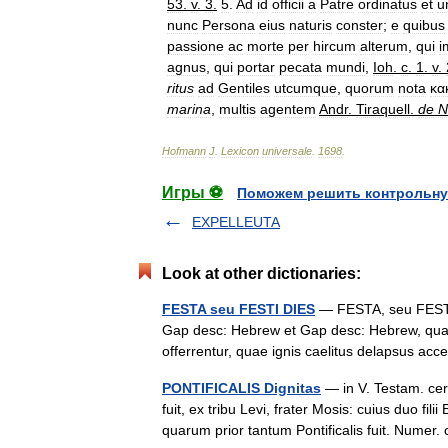
53
.
v
.
3
.
5
.
Ad
id
officii
a
Patre
ordinatus
et
u
nunc
Persona
eius
naturis
conster
;
e
quibus
passione
ac
morte
per
hircum
alterum
,
qui
i
agnus
,
qui
portar
pecata
mundi
,
Ioh
.
c
.
1
.
v
.
ritus
ad
Gentiles
utcumque
,
quorum
nota
κα
marina
,
multis
agentem
Andr
.
Tiraquell
.
de
N
Hofmann
J
.
Lexicon
universale
.
1698
.
Игры ⚽
Поможем решить контрольну
EXPELLEUTA
Look at other dictionaries:
FESTA seu FESTI DIES
— FESTA, seu FESTI 
Gap desc: Hebrew et Gap desc: Hebrew, quasi
offerrentur, quae ignis caelitus delapsus 
PONTIFICALIS Dignitas
— in V. Testam. cer
fuit, ex tribu Levi, frater Mosis: cuius duo fil
quarum prior tantum Pontificalis fuit. Nume