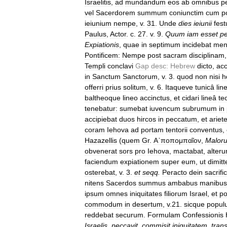
Israelitis
,
ad
mundandum
eos
ab
omnibus
p
vel
Sacerdorem
summum
coniunctim
cum
p
ieiunium
nempe
,
v
.
31
.
Unde
dies
ieiunii
fes
Paulus
,
Actor
.
c
.
27
.
v
.
9
.
Quum
iam
esset
pe
Expiationis
,
quae
in
septimum
incidebat
me
Pontificem:
Nempe
post
sacram
disciplinam
Templi
conclavi
Gap
desc:
Hebrew
dicto
,
ac
in
Sanctum
Sanctorum
,
v
.
3
.
quod
non
nisi
h
offerri
prius
solitum
,
v
.
6
.
Itaqueve
tunicâ
lin
baltheoque
lineo
accinctus
,
et
cidari
lineâ
te
tenebatur:
sumebat
iuvencum
subrumum
in
accipiebat
duos
hircos
in
peccatum
,
et
ariet
coram
Iehova
ad
portam
tentorii
conventus
,
Hazazellis
(
quem
Gr
.
Α᾿ποπομπαῖον
,
Malor
obvenerat
sors
pro
Iehova
,
mactabat
,
alter
faciendum
expiationem
super
eum
,
ut
dimitt
osterebat
,
v
.
3
.
et
seqq
.
Peracto
dein
sacrific
nitens
Sacerdos
summus
ambabus
manibus
ipsum
omnes
iniquitates
filiorum
Israel
,
et
p
commodum
in
desertum
,
v
.
21
.
sicque
popul
reddebat
securum
.
Formulam
Confessionis
Israelis
,
peccavit
,
commisit
iniquitatem
,
tran