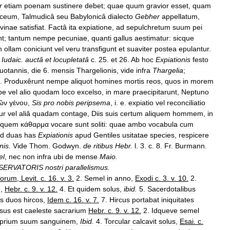
r
etiam
poenam
sustinere
debet
;
quae
quum
gravior
esset
,
quam
aceum
,
Talmudicâ
seu
Babylonicâ
dialecto
Gebher
appellatum
,
ivinae
satisfiat
.
Factâ
ita
expiatione
,
ad
sepulchretum
suum
pei
nt
;
tantum
nempe
pecuniae
,
quanti
gallus
aestimatur:
sicque
n
ollam
coniciunt
vel
veru
transfigunt
et
suaviter
postea
epulantur
.
.
Iudaic
.
auctâ
et
locupletatâ
c
.
25
.
et
26
.
Ab
hoc
Expiationis
festo
uotannis
,
die
6
.
mensis
Thargelionis
,
vide
infra
Thargelia
;
.
Produxêrunt
nempe
aliquot
homines
mortis
reos
,
quos
in
morem
pe
vel
alio
quodam
loco
excelso
,
in
mare
praecipitarunt
,
Neptuno
ῶν
γένου
,
Sis
pro
nobis
peripsema
,
i
.
e
.
expiatio
vel
reconciliatio
ur
vel
aliâ
quadam
contage
,
Diis
suis
certum
aliquem
hommem
,
in
quem
κάθαρμα
vocare
sunt
soliti:
quae
ambo
vocabula
cum
d
duas
has
Expiationis
apud
Gentiles
usitatae
species
,
respicere
nis
.
Vide
Thom
.
Godwyn
.
de
ritibus
Hebr
.
l
.
3
.
c
.
8
.
Fr
.
Burmann
.
el
,
nec
non
infra
ubi
de
mense
Maio
.
SERVATORIS
nostri
parallelismus
.
torum
,
Levit
.
c
.
16
.
v
.
3
.
2
.
Semel
in
anno
,
Exodi
c
.
3
.
v
.
10
.
2
.
m
,
Hebr
.
c
.
9
.
v
.
12
.
4
.
Et
quidem
solus
,
ibid
.
5
.
Sacerdotalibus
s
duos
hircos
,
Idem
c
.
16
.
v
.
7
.
7
.
Hircus
portabat
iniquitates
ssus
est
caeleste
sacrarium
Hebr
.
c
.
9
.
v
.
12
.
2
.
Idqueve
semel
prium
suum
sanguinem
,
Ibid
.
4
.
Torcular
calcavit
solus
,
Esai
.
c
.