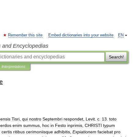
Remember this site
Embed dictionaries into your website
EN
s and Encyclopedias
Search!
Interpretations
e
ensis
Tisri
,
qui
nostro
Septembri
respondet
,
Levit
.
c
.
13
.
toto
erdos
enim
summus
,
hoc
in
Festo
inprimis
,
CHRISTI
typum
,
certis
ritibus
cerimoniisque
adhibitis
,
Expiationem
faciebat
pro