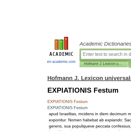
Academic Dictionarie
en-academic.com
Hofmann J. Lexicon universale
Hofmann J. Lexicon universal
EXPIATIONIS Festum
EXPIATIONIS
Festum
EXPIATIONIS
Festum
apud
Israelitas
,
mcidens
in
diem
decimum
m
exponitur
.
Nomen
habebat
ab
expiando
:
Sac
gerens
,
sua
populiqueve
peccata
confessus